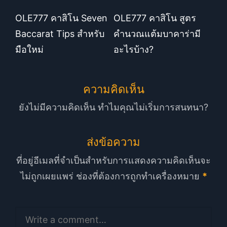
OLE777 คาสิโน Seven
OLE777 คาสิโน สูตร
Baccarat Tips สำหรับ
คำนวณแต้มบาคาร่ามี
มือใหม่
อะไรบ้าง?
ความคิดเห็น
ยังไม่มีความคิดเห็น ทำไมคุณไม่เริ่มการสนทนา?
ส่งข้อความ
ที่อยู่อีเมลที่จำเป็นสำหรับการแสดงความคิดเห็นจะ
ไม่ถูกเผยแพร่
ช่องที่ต้องการถูกทำเครื่องหมาย
*