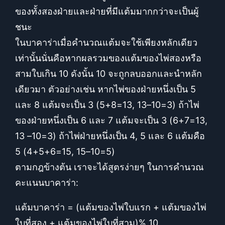
ของทั้งสองฝ่ายและฝ่ายที่มีแต้มมากกว่าจะเป็นผู้
ชนะ
ในบาคาร่าเมื่อคำนวณแต้มจะใช้เพียงหลักเดียว
เท่านั้นนั่นคือหากผลรวมของแต้มของไพ่สองหรือ
สามใบเกิน 10 ดังนั้น 10 จะถูกลบออกและนำหลัก
เดียวมา ตัวอย่างเช่น หากไพ่ของฝ่ายหนึ่งเป็น 5
และ 8 แต้มจะเป็น 3 (5+8=13, 13–10=3) ถ้าไพ่
ของฝ่ายหนึ่งเป็น 6 และ 7 แต้มจะเป็น 3 (6+7=13,
13 –10=3) ถ้าไพ่ฝ่ายหนึ่งเป็น 4, 5 และ 6 แต้มคือ
5 (4+5+6=15, 15–10=5)
ตามกฎข้างต้น เราจะได้สูตรง่ายๆ ในการคำนวณ
คะแนนบาคาร่า:
แต้มบาคาร่า = (แต้มของไพ่ใบแรก + แต้มของไพ่
ใบที่สอง + แต้มของไพ่ใบที่สาม)% 10