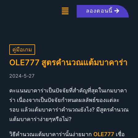
ลองตอนนี้
คู่มือเกม
OLE777 สูตรคำนวณแต้มบาคาร่า
2024-5-27
คะแนนบาคาร่าเป็นปัจจัยที่สำคัญที่สุดในเกมบาคา
ร่า เนื่องจากเป็นปัจจัยกำหนดผลลัพธ์ของแต่ละ
รอบ แล้วแต้มบาคาร่าคำนวณยังไง? มีสูตรคำนวณ
แต้มบาคาร่าง่ายๆหรือไม่?
วิธีคำนวณแต้มบาคาร่านั้นง่ายมาก
OLE777
เชื่อ