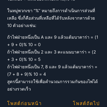
ในหมู่พวกเขา “%” หมายถึงการดำเนินการส่วนที่
เหลือ ซึ่งก็คือส่วนที่เหลือที่ได้รับหลังจากหารด้วย
10 ตัวอย่างเช่น:
ถ้าไพ่ฝ่ายหนึ่งเป็น A และ 9 แล้วแต้มบาคาร่า = (1
+ 9 + 0)% 10 = 0
ถ้าไพ่ฝ่ายหนึ่งเป็น 2 และ 3 คะแนนบาคาร่า = (2
+ 3 + 0)% 10 = 5
ถ้าไพ่ฝ่ายหนึ่งเป็น 7, 8 และ 9 แล้วแต้มบาคาร่า =
(7 + 8 + 9)% 10 = 4
สูตรนี้สามารถใช้เพื่อคำนวณการรวมกันของไพ่ได้
อย่างรวดเร็ว
โพสต์ก่อนหน้า
โพสต์ถัดไป