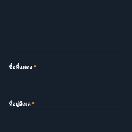
ชื่อที่แสดง
*
ที่อยู่อีเมล
*