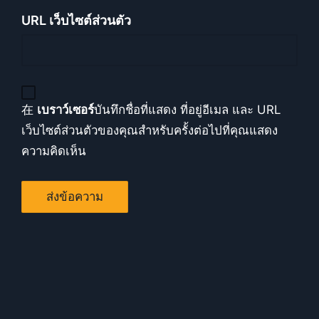
URL เว็บไซต์ส่วนตัว
在
เบราว์เซอร์
บันทึกชื่อที่แสดง ที่อยู่อีเมล และ URL
เว็บไซต์ส่วนตัวของคุณสำหรับครั้งต่อไปที่คุณแสดง
ความคิดเห็น