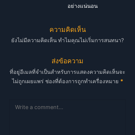
อย่างแน่นอน
ความคิดเห็น
ยังไม่มีความคิดเห็น ทำไมคุณไม่เริ่มการสนทนา?
ส่งข้อความ
ที่อยู่อีเมลที่จำเป็นสำหรับการแสดงความคิดเห็นจะ
ไม่ถูกเผยแพร่
ช่องที่ต้องการถูกทำเครื่องหมาย
*