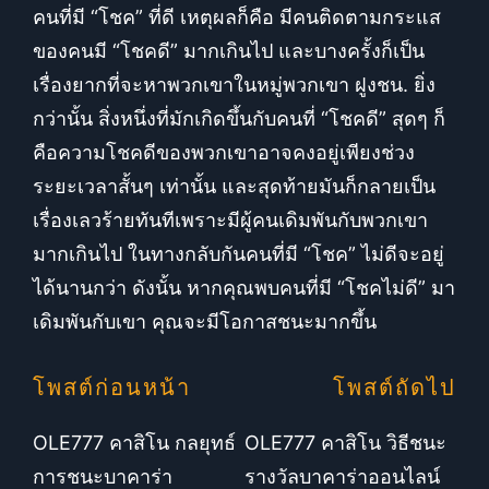
คนที่มี “โชค” ที่ดี เหตุผลก็คือ มีคนติดตามกระแส
ของคนมี “โชคดี” มากเกินไป และบางครั้งก็เป็น
เรื่องยากที่จะหาพวกเขาในหมู่พวกเขา ฝูงชน. ยิ่ง
กว่านั้น สิ่งหนึ่งที่มักเกิดขึ้นกับคนที่ “โชคดี” สุดๆ ก็
คือความโชคดีของพวกเขาอาจคงอยู่เพียงช่วง
ระยะเวลาสั้นๆ เท่านั้น และสุดท้ายมันก็กลายเป็น
เรื่องเลวร้ายทันทีเพราะมีผู้คนเดิมพันกับพวกเขา
มากเกินไป ในทางกลับกันคนที่มี “โชค” ไม่ดีจะอยู่
ได้นานกว่า ดังนั้น หากคุณพบคนที่มี “โชคไม่ดี” มา
เดิมพันกับเขา คุณจะมีโอกาสชนะมากขึ้น
โพสต์ก่อนหน้า
โพสต์ถัดไป
OLE777 คาสิโน กลยุทธ์
OLE777 คาสิโน วิธีชนะ
การชนะบาคาร่า
รางวัลบาคาร่าออนไลน์