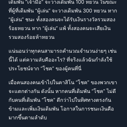
เดิมพัน “เจ้ามือ” จะวางเดิมพัน 100 หยวน ในขณะ
ที่ผู้ที่เดิมพัน “ผู้เล่น” จะวางเดิมพัน 300 หยวน หาก
“ผู้เล่น” ชนะ ทั้งสองคนจะได้รับเงินรางวัลรวมสอง
ร้อยหยวน หาก “ผู้เล่น” แพ้ ทั้งสองคนจะเสียเงิน
รวมสองร้อยห้าหยวน
แน่นอนว่าทุกคนสามารถคำนวณจำนวนง่ายๆ เช่น
นี้ได้ แต่ความลับคืออะไร? ที่จริงแล้วฉันกำลังใช้
ประโยชน์จาก “โชค” ของผู้คนที่นี่
เมื่อคนสองคนเข้าไปในคาสิโน “โชค” ของพวกเขา
จะแตกต่างกัน ดังนั้น หากคนที่เดิมพัน “โชค” ไม่ดี
กับคนที่เดิมพัน “โชค” ดีกว่าไปในทิศทางตรงกัน
ข้ามและเพิ่มเงินเดิมพัน โอกาสในการชนะเงินคือ
มากขึ้นตามลำดับ