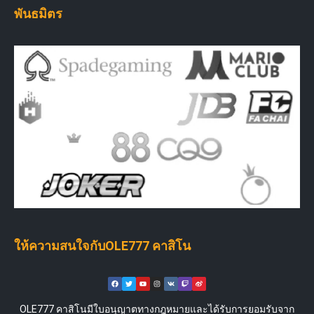
พันธมิตร
ให้ความสนใจกับOLE777 คาสิโน
OLE777 คาสิโนมีใบอนุญาตทางกฎหมายและได้รับการยอมรับจาก