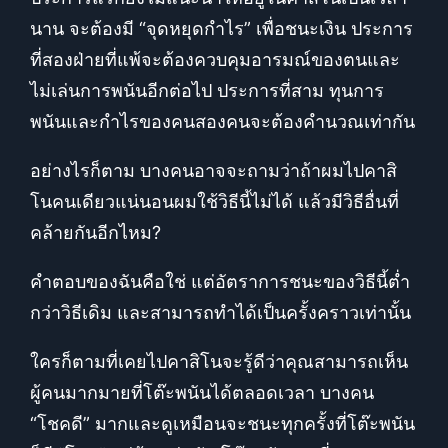
นาน จะต้องมี “จุดหยุดกำไร” เพื่อชนะเงิน ประการ
ที่สองฝ่ายที่แพ้จะต้องควบคุมอารมณ์ของตนและ
ไม่เล่นการพนันอีกต่อไป ประการที่สาม ทุนการ
พนันและกำไรของคนสองคนจะต้องคำนวณเท่ากัน
อย่างไรก็ตาม บางคนอาจจะถามว่าถ้าผมไปคาสิ
โนคนเดียวแน่นอนผมใช้วิธีนี้ไม่ได้ แล้วมีวิธีอื่นที่
คล้ายกันอีกไหม?
คำตอบของฉันคือใช่ แต่อัตราการชนะของวิธีนี้ต่ำ
กว่าวิธีเดิม และสามารถทำได้เป็นครั้งคราวเท่านั้น
ใครก็ตามที่เคยไปคาสิโนจะรู้ดีว่าคุณสามารถเห็น
ผู้คนมากมายที่โต๊ะพนันได้ตลอดเวลา บางคน
“โชคดี” มากและดูเหมือนจะชนะทุกครั้งที่โต๊ะพนัน