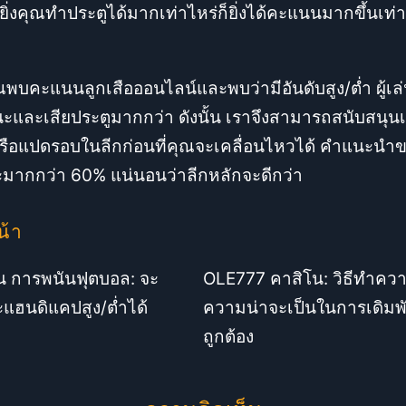
ยิ่งคุณทำประตูได้มากเท่าไหร่ก็ยิ่งได้คะแนนมากขึ้นเท่าน
ุณพบคะแนนลูกเสือออนไลน์และพบว่ามีอันดับสูง/ต่ำ ผู้เล
ะและเสียประตูมากกว่า ดังนั้น เราจึงสามารถสนับสนุน
ดหรือแปดรอบในลีกก่อนที่คุณจะเคลื่อนไหวได้ คำแนะนำข
ากกว่า 60% แน่นอนว่าลีกหลักจะดีกว่า
น้า
น การพนันฟุตบอล: จะ
OLE777 คาสิโน: วิธีทำคว
ะแฮนดิแคปสูง/ต่ำได้
ความน่าจะเป็นในการเดิมพ
ถูกต้อง