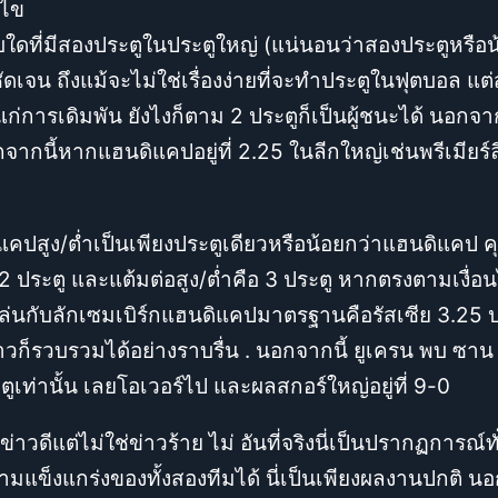
นไข
ใดที่มีสองประตูในประตูใหญ่ (แน่นอนว่าสองประตูหรือน้อ
ดเจน ถึงแม้จะไม่ใช่เรื่องง่ายที่จะทำประตูในฟุตบอล แต
แก่การเดิมพัน ยังไงก็ตาม 2 ประตูก็เป็นผู้ชนะได้ นอกจ
จากนี้หากแฮนดิแคปอยู่ที่ 2.25 ในลีกใหญ่เช่นพรีเมียร
ดิแคปสูง/ต่ำเป็นเพียงประตูเดียวหรือน้อยกว่าแฮนดิแคป 
2 ประตู และแต้มต่อสูง/ต่ำคือ 3 ประตู หากตรงตามเงื่อน
ยเล่นกับลักเซมเบิร์กแฮนดิแคปมาตรฐานคือรัสเซีย 3.25 ป
้าวก็รวบรวมได้อย่างราบรื่น . นอกจากนี้ ยูเครน พบ ซา
ะตูเท่านั้น เลยโอเวอร์ไป และผลสกอร์ใหญ่อยู่ที่ 9-0
วดีแต่ไม่ใช่ข่าวร้าย ไม่ อันที่จริงนี่เป็นปรากฏการณ
แข็งแกร่งของทั้งสองทีมได้ นี่เป็นเพียงผลงานปกติ นอก