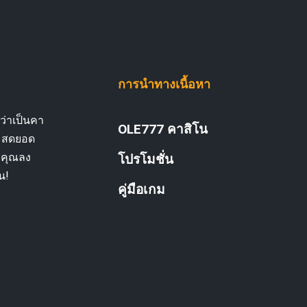
การนำทางเนื้อหา
ว่าเป็นคา
OLE777 คาสิโน
กมสดยอด
่อคุณลง
โปรโมชั่น
น!
คู่มือเกม