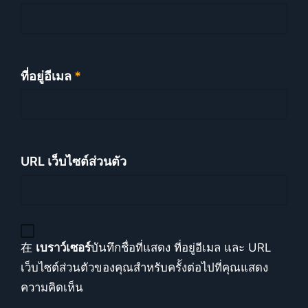
ที่อยู่อีเมล
*
URL เว็บไซต์ส่วนตัว
在
เบราว์เซอร์
บันทึกชื่อที่แสดง ที่อยู่อีเมล และ URL
เว็บไซต์ส่วนตัวของคุณสำหรับครั้งต่อไปที่คุณแสดง
ความคิดเห็น