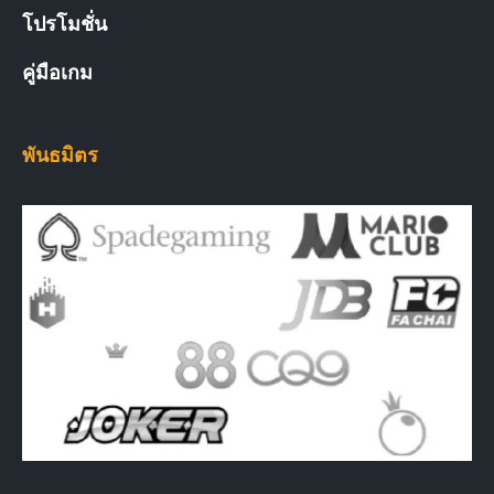
โปรโมชั่น
คู่มือเกม
พันธมิตร