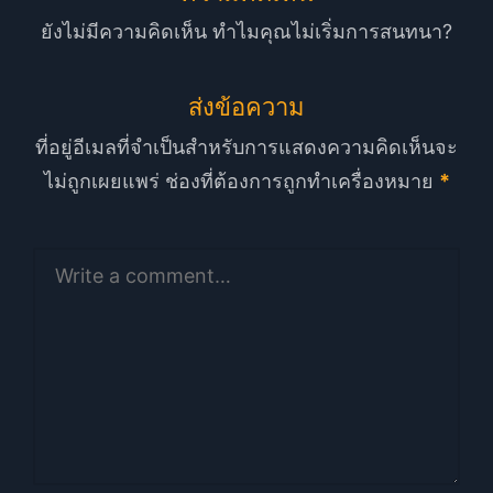
ยังไม่มีความคิดเห็น ทำไมคุณไม่เริ่มการสนทนา?
ส่งข้อความ
ที่อยู่อีเมลที่จำเป็นสำหรับการแสดงความคิดเห็นจะ
ไม่ถูกเผยแพร่
ช่องที่ต้องการถูกทำเครื่องหมาย
*