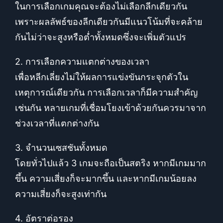
ในการเลือกเกมคุณจะต้องไม่เลือกลีกเดียวกัน
เพราะผลลัพธ์ของลีกเดียวกันมีแนวโน้มที่จะคล้าย
กันไม่ว่าจะสูงหรือต่ำทั้งหมดซึ่งจะเพิ่มตัวแปร
2. การเลือกความแตกต่างของเวลา
เพื่อหลีกเลี่ยงไม่ให้ผลการแข่งขันกระจุกตัวใน
เหตุการณ์เดียวกัน การเลือกเวลาก็มีความสำคัญ
เช่นกัน หลายเกมที่เชื่อมโยงเข้าด้วยกันควรมาจาก
ช่วงเวลาที่แตกต่างกัน
3. จำนวนเซสชันทั้งหมด
โดยทั่วไปแล้ว 3 เกมจะถือเป็นสตริง หากมีเกมมาก
ขึ้น ความเสี่ยงก็จะมากขึ้น และหากมีเกมน้อยลง
ความเสี่ยงก็จะสูงเท่ากัน
4. อัตราต่อรอง