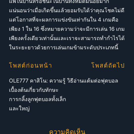
แพ้ในบ้านหรือชนะในบ้านทั้งหมดมีน้อยมาก
แน่นอนว่าเมื่อเกิดขึ้นแล้วยอมรับได้ว่าคุณโชคไม่ดี
แต่โอกาสที่จะผลการแข่งขันเท่ากันใน 4 เกมคือ
เพียง 1 ใน 16 ซึ่งหมายความว่าจะมีการเล่น 16 เกม
เพียงครั้งเดียวเท่านั้นและเราจะสามารถทำกำไรได้
ในระยะยาวด้วยการเล่นเกมข้ามระดับประเภทนี้
โพสต์ก่อนหน้า
โพสต์ถัดไป
OLE777 คาสิโน: ความรู้
วิธีอ่านแต้มต่อฟุตบอล
เบื้องต้นเกี่ยวกับทักษะ
การกลิ้งลูกฟุตบอลทั้งเล็ก
และใหญ่
ความคิดเห็น