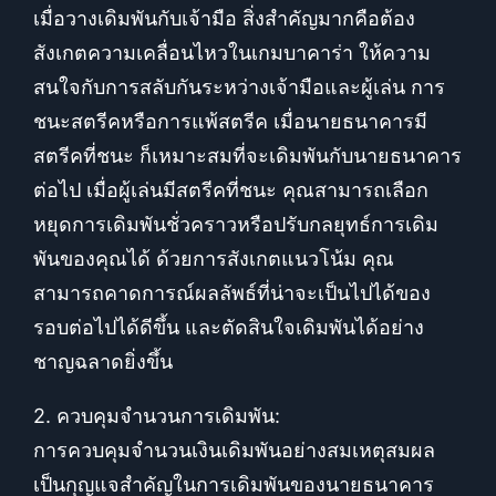
เมื่อวางเดิมพันกับเจ้ามือ สิ่งสำคัญมากคือต้อง
สังเกตความเคลื่อนไหวในเกมบาคาร่า ให้ความ
สนใจกับการสลับกันระหว่างเจ้ามือและผู้เล่น การ
ชนะสตรีคหรือการแพ้สตรีค เมื่อนายธนาคารมี
สตรีคที่ชนะ ก็เหมาะสมที่จะเดิมพันกับนายธนาคาร
ต่อไป เมื่อผู้เล่นมีสตรีคที่ชนะ คุณสามารถเลือก
หยุดการเดิมพันชั่วคราวหรือปรับกลยุทธ์การเดิม
พันของคุณได้ ด้วยการสังเกตแนวโน้ม คุณ
สามารถคาดการณ์ผลลัพธ์ที่น่าจะเป็นไปได้ของ
รอบต่อไปได้ดีขึ้น และตัดสินใจเดิมพันได้อย่าง
ชาญฉลาดยิ่งขึ้น
2. ควบคุมจำนวนการเดิมพัน:
การควบคุมจำนวนเงินเดิมพันอย่างสมเหตุสมผล
เป็นกุญแจสำคัญในการเดิมพันของนายธนาคาร