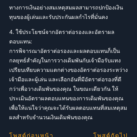
ทางการเงินอย่างสมเหตุสมผลสามารถปกป้องเงิน
ทุนของผู้เล่นและรับประกันผลกำไรที่มั่นคง
4. ใช้ประโยชน์จากอัตราต่อรองและอัตราผล
ตอบแทน:
การพิจารณาอัตราต่อรองและผลตอบแทนก็เป็น
กลยุทธ์สำคัญในการวางเดิมพันกับเจ้ามือรับแทง
เปรียบเทียบความแตกต่างของอัตราต่อรองระหว่าง
เจ้ามือและผู้เล่น และเลือกอันที่มีอัตราต่อรองที่ดี
กว่าเพื่อวางเดิมพันของคุณ ในขณะเดียวกัน ให้
ประเมินอัตราผลตอบแทนของการเดิมพันของคุณ
เพื่อให้แน่ใจว่าคุณจะได้รับผลตอบแทนที่สมเหตุสม
ผลสำหรับจำนวนเงินเดิมพันของคุณ
โพสต์ก่อนหน้า
โพสต์ถัดไป