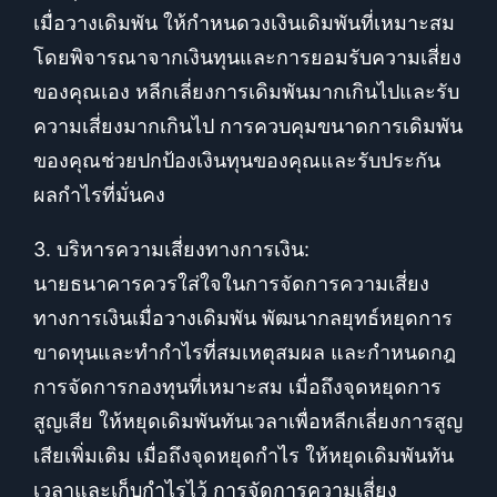
เมื่อวางเดิมพัน ให้กำหนดวงเงินเดิมพันที่เหมาะสม
โดยพิจารณาจากเงินทุนและการยอมรับความเสี่ยง
ของคุณเอง หลีกเลี่ยงการเดิมพันมากเกินไปและรับ
ความเสี่ยงมากเกินไป การควบคุมขนาดการเดิมพัน
ของคุณช่วยปกป้องเงินทุนของคุณและรับประกัน
ผลกำไรที่มั่นคง
3. บริหารความเสี่ยงทางการเงิน:
นายธนาคารควรใส่ใจในการจัดการความเสี่ยง
ทางการเงินเมื่อวางเดิมพัน พัฒนากลยุทธ์หยุดการ
ขาดทุนและทำกำไรที่สมเหตุสมผล และกำหนดกฎ
การจัดการกองทุนที่เหมาะสม เมื่อถึงจุดหยุดการ
สูญเสีย ให้หยุดเดิมพันทันเวลาเพื่อหลีกเลี่ยงการสูญ
เสียเพิ่มเติม เมื่อถึงจุดหยุดกำไร ให้หยุดเดิมพันทัน
เวลาและเก็บกำไรไว้ การจัดการความเสี่ยง