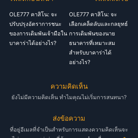
OLE777 คาสิโน: จะ
OLE777 คาสิโน: จะ
ปรับปรุงอัตราการชนะ
เลือกเคล็ดลับและกลยุทธ์
ของการเดิมพันเจ้ามือใน
การเดิมพันของนาย
บาคาร่าได้อย่างไร?
ธนาคารที่เหมาะสม
สำหรับบาคาร่าได้
อย่างไร?
ความคิดเห็น
ยังไม่มีความคิดเห็น ทำไมคุณไม่เริ่มการสนทนา?
ส่งข้อความ
ที่อยู่อีเมลที่จำเป็นสำหรับการแสดงความคิดเห็นจะ