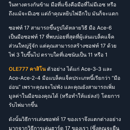
ในทางตรงกันข้าม มือที่แข็งคือมือที่ไม่มีเอซ หรือ
ถึงแม้จะมีเอซ แต่ถ้าคุณหยิบไพ่อีกใบ มันก็จะแตก
ซอฟท์ 17 สามารถขึ้นรูปได้หลายวิธี มือ Ace-6
เป็นมือซอฟท์ 17 ที่พบบ่อยที่สุดที่ผู้เล่นแบล็คแจ็ค
ส่วนใหญ่รู้จัก แต่คุณสามารถสร้างซอฟท์ 17 ด้วย
ไพ่ 3 ใบขึ้นไป ตราบใดที่เอซนับเป็น 11 หรือ 1
OLE777 คาสิโน
ตัวอย่าง ได้แก่ Ace-3-3 และ
Ace-Ace-2-4 มือแบล็คแจ็คประเภทนี้เรียกว่า “มือ
อ่อน” เพราะคุณจะไม่พัง และคุณยังสามารถเพิ่ม
มูลค่าในมือของคุณได้ (หรือทำให้แย่ลง!) โดยการ
รับไพ่มากขึ้น
ดังนั้นวิธีการเล่นซอฟท์ 17 ของเราจึงแตกต่างอย่าง
มากจากวิธีการเล่นฮาร์ด 17 ของเรา (ซึ่งคุณจะยืน