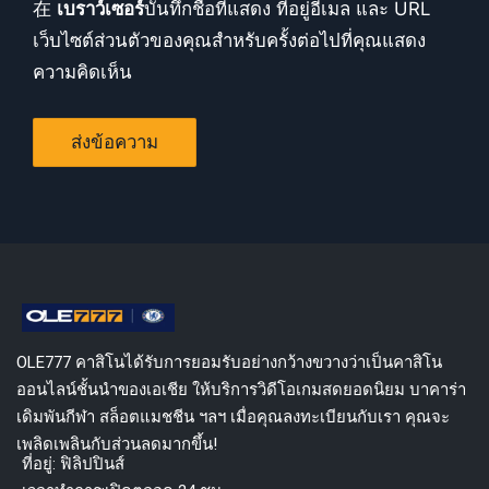
在
เบราว์เซอร์
บันทึกชื่อที่แสดง ที่อยู่อีเมล และ URL
เว็บไซต์ส่วนตัวของคุณสำหรับครั้งต่อไปที่คุณแสดง
ความคิดเห็น
OLE777 คาสิโนได้รับการยอมรับอย่างกว้างขวางว่าเป็นคาสิโน
ออนไลน์ชั้นนำของเอเชีย ให้บริการวิดีโอเกมสดยอดนิยม บาคาร่า
เดิมพันกีฬา สล็อตแมชชีน ฯลฯ เมื่อคุณลงทะเบียนกับเรา คุณจะ
เพลิดเพลินกับส่วนลดมากขึ้น!
ที่อยู่: ฟิลิปปินส์