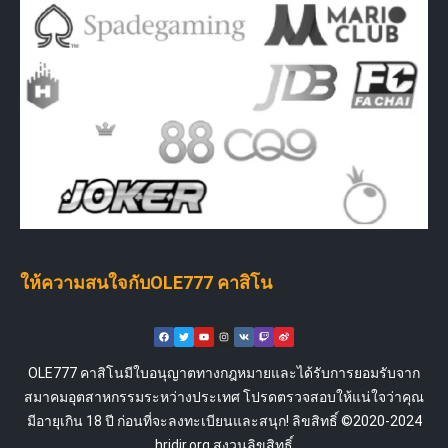
ให้ความสนใจกับOLE777 คาสิโน
OLE777 คาสิโนมีใบอนุญาตทางกฎหมายและได้รับการยอมรับจาก
สมาคมอุตสาหกรรมระหว่างประเทศ โปรดตรวจสอบให้แน่ใจว่าคุณ
มีอายุเกิน 18 ปี ก่อนที่จะลงทะเบียนและสนุก! ลิขสิทธิ์ ©2020-2024
hridir.org สงวนลิขสิทธิ์