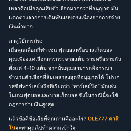
เหลวคือเมื่อคุณเสียตัวเลือกมากกว่าที่อนุญาต มัน
แตกต่างจากการเดิมพันแบบตรงเนื่องจากการจ่าย
เงินต่ำมาก
มาดูวิธีการกัน:
เมื่อคุณเลือกกีฬา เช่น ฟุตบอลหรือบาสเก็ตบอล
คุณเพียงแค่เลือกการกระจายแต้ม รวมหรือรวมกัน
ตั้งแต่ 4-10 แต้ม จากนั้นคุณสามารถพิจารณา
จำนวนตัวเลือกที่ล้มเหลวสูงสุดที่อนุญาตได้ โปรเก
รสซีฟพาร์เลย์หรือที่เรียกว่า “พาร์เลย์ปิด” มักเล่น
ในเกมฟุตบอลและบาสเก็ตบอล ซึ่งในกรณีนี้จะใช้
กฎการจ่ายเงินสูงสุด
แล้วข้อดีข้อเสียที่คุณถามคืออะไร?
OLE777 คาสิ
โน
จะพาคุณไปทำความเข้าใจ