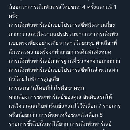
น้อยกว่าการเดิมพันตรงโดยชนะ 4 ครั้งและแพ้ 1
ครั้ง
การเดิมพันพาร์เลย์แบบโปรเกรสซีฟมีความเสี่ยง
มากกว่าและมีความแปรปรวนมากกว่าการเดิมพัน
แบบตรงเพียงอย่างเดียว กล่าวโดยสรุป ตัวเลือกที่
ล้มเหลวหลายครั้งจะทำลายการเดิมพันทั้งหมด
การเดิมพันพาร์เลย์มาตรฐานที่ชนะจะจ่ายมากกว่า
การเดิมพันพาร์เลย์แบบโปรเกรสซีฟในจำนวนเท่า
กันโดยไม่มีการสูญเสีย
การเสมอกันโดยมีกำไรคือขาดทุน
หากต้องการชนะพาร์เลย์ของคุณ อันดับแรกให้
แน่ใจว่าคุณเก็บพาร์เลย์สะสมไว้ให้เลือก 7 รายการ
หรือน้อยกว่า การค้นหาหรือชนะตัวเลือก 8
รายการขึ้นไปนั้นหาได้ยาก การเดิมพันพาร์เลย์