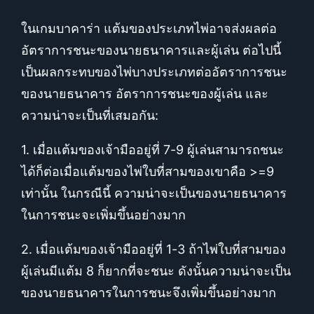
ในเกมบาคาร่า แต้มของประเภทไพ่อาจส่งผลต่อ
อัตราการชนะของนายธนาคารและผู้เล่น ต่อไปนี้
เป็นผลกระทบของไพ่บางประเภทต่ออัตราการชนะ
ของนายธนาคาร อัตราการชนะของผู้เล่น และ
ความน่าจะเป็นที่เสมอกัน:
1. เมื่อแต้มของเจ้ามืออยู่ที่ 7-9 ผู้เล่นสามารถชนะ
ได้ก็ต่อเมื่อแต้มของไพ่ใบที่สามของเขาคือ >=9
เท่านั้น ในกรณีนี้ ความน่าจะเป็นของนายธนาคาร
ในการชนะจะเพิ่มขึ้นอย่างมาก
2. เมื่อแต้มของเจ้ามืออยู่ที่ 1-3 ถ้าไพ่ใบที่สามของ
ผู้เล่นมีแต้ม 8 ก็ยากที่จะชนะ ดังนั้นความน่าจะเป็น
ของนายธนาคารในการชนะจึงเพิ่มขึ้นอย่างมาก