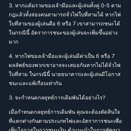
3. หากแต้มรวมของเจ้ามือและผู้เล่นทั้งคู่ 0-5 ตาม
กฎแล้วทั้งสองคนสามารถจั่วไพ่ใบที่สามได้ หากไพ่
ใบที่สามของผู้เล่นคือ 6 หรือ 7 เขาสามารถชนะได้
ในกรณีนี้ อัตราการชนะของผู้เล่นจะเพิ่มขึ้นอย่าง
มาก
4. หากไพ่ของเจ้ามือและผู้เล่นมีค่าเป็น 6 หรือ 7
ผลลัพธ์ของพวกเขาอาจจะเสมอกันหากไม่ได้จั่วไพ่
ใบที่สาม ในกรณีนี้ นายธนาคารและผู้เล่นมีโอกาส
ชนะและแพ้เกือบเท่ากัน
3. จะกำหนดกลยุทธ์การเดิมพันได้อย่างไร?
เมื่อกำหนดกลยุทธ์การเดิมพัน คุณจะต้องตัดสินใจ
ที่แตกต่างกันตามประเภทไพ่และอัตราการชนะเพื่อ
เพิ่มโอกาสในการชนะเงิน คำแนะนำในการพัฒนา