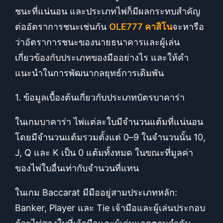
ชนะที่แน่นอน และประเภทไพ่ก็มีผลกระทบสำคัญ
ต่ออัตราการชนะเช่นกัน
OLE777 คาสิโน
จะหารือ
ว่าอัตราการชนะของนายธนาคารและผู้เล่น
เกี่ยวข้องกับประเภทของมืออย่างไร และให้คำ
แนะนำในการพัฒนากลยุทธ์การเดิมพัน
1. ข้อมูลเบื้องต้นเกี่ยวกับประเภทบัตรบาคาร่า
ในเกมบาคาร่า ไพ่แต่ละใบมีจำนวนแต้มที่แน่นอน
โดยมีจำนวนแต้มรวมตั้งแต่ 0–9 ในจำนวนนั้น 10,
J, Q และ K เป็น 0 แต้มทั้งหมด ในขณะที่มูลค่า
ของไพ่ใบอื่นเท่ากับจำนวนที่แทน
ในเกม Baccarat มีมืออยู่สามประเภทหลัก:
Banker, Player และ Tie เจ้ามือและผู้เล่นประกอบ