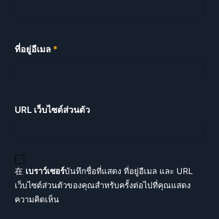
ที่อยู่อีเมล
*
URL เว็บไซต์ส่วนตัว
在
เบราว์เซอร์
บันทึกชื่อที่แสดง ที่อยู่อีเมล และ URL
เว็บไซต์ส่วนตัวของคุณสำหรับครั้งต่อไปที่คุณแสดง
ความคิดเห็น