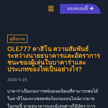
ลองตอนนี้
คู่มือเกม
OLE777 คาสิโน ความสัมพันธ์
ระหว่างนายธนาคารและอัตราการ
ชนะของผู้เล่นในบาคาร่าและ
ประเภทของไพ่เป็นอย่างไร?
2024-5-25
บาคาร่าเป็นเกมการพนันยอดนิยมที่สามารถพบได้
ในคาสิโนและแพลตฟอร์มเกมออนไลน์มากมาย
ในเกมนี้ นายธนาคารและผู้เล่นต่างก็มีอัตราการ