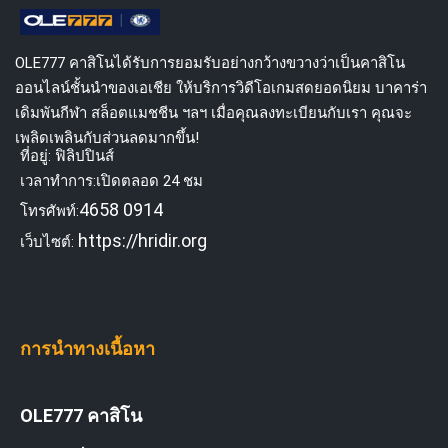
OLE777 คาสิโนได้รับการยอมรับอย่างกว้างขวางว่าเป็นคาสิโน
ออนไลน์ชั้นนำของเอเชีย ให้บริการวิดีโอเกมสดยอดนิยม บาคาร่า
เดิมพันกีฬา สล็อตแมชชีน ฯลฯ เมื่อคุณลงทะเบียนกับเรา คุณจะ
เพลิดเพลินกับส่วนลดมากขึ้น!
ที่อยู่: ฟิลิปปินส์
เวลาทำการ:เปิดตลอด 24 ชม
4658 0914
โทรศัพท์:
https://hridir.org
เว็บไซต์:
การนำทางเนื้อหา
OLE777 คาสิโน