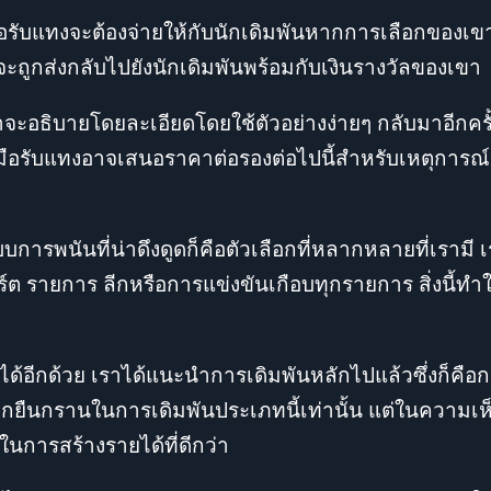
ามือรับแทงจะต้องจ่ายให้กับนักเดิมพันหากการเลือกของเ
นี้จะถูกส่งกลับไปยังนักเดิมพันพร้อมกับเงินรางวัลของเขา
้เราจะอธิบายโดยละเอียดโดยใช้ตัวอย่างง่ายๆ กลับมาอีกค
มือรับแทงอาจเสนอราคาต่อรองต่อไปนี้สำหรับเหตุการณ์นี้ น
แบบการพนันที่น่าดึงดูดก็คือตัวเลือกที่หลากหลายที่เราม
ปอร์ต รายการ ลีกหรือการแข่งขันเกือบทุกรายการ สิ่งน
ได้อีกด้วย เราได้แนะนำการเดิมพันหลักไปแล้วซึ่งก็ค
กยืนกรานในการเดิมพันประเภทนี้เท่านั้น แต่ในความเห
นการสร้างรายได้ที่ดีกว่า