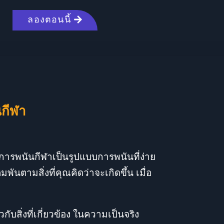
ลองตอนนี้
นกีฬา
ารพนันกีฬาเป็นรูปแบบการพนันที่ง่าย
นตามสิ่งที่คุณคิดว่าจะเกิดขึ้น เมื่อ
ับสิ่งที่เกี่ยวข้อง ในความเป็นจริง