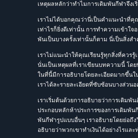
เหตุผลหลักว่าทำไมการเดิมพันกีฬาจึงเริ
เราไม่ได้บอกคุณว่านี่เป็นคำแนะนำที่คุณไ
เท่าไรก็ยิ่งดีเท่านั้น การทำความเข้าใจ
พันเป็นบางครั้งเท่านั้นก็ตาม นี่เป็น
เราไม่แนะนำให้คุณเรียนรู้ทุกสิ่งที่ควรรู้
นั่นเป็นเหตุผลที่เราเขียนบทความนี้ โดยพ
ในที่นี้มีการอธิบายโดยละเอียดมากขึ้น
เราได้ละรายละเอียดที่ซับซ้อนบางส่วน
เราเริ่มต้นด้วยการอธิบายว่าการเดิมพันอั
ประกอบหลักห้าประการของการเดิมพันกี
พันกีฬารูปแบบอื่นๆ เราอธิบายโดยย่อถึ
อธิบายว่าพวกเขาทำเงินได้อย่างไรและ