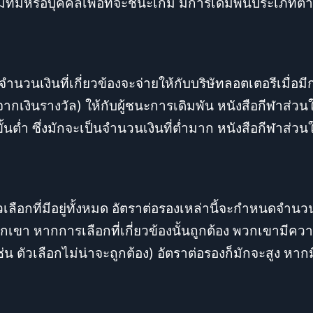
มีทีมหรือบุคคลเพื่อที่จะชนะเกม มีการเดิมพันประเภท
นวนเงินที่เกี่ยวข้องจะจ่ายให้กับบริษัทลอตเตอรีเมื่อมีก
ากเงินรางวัล) ให้กับผู้ชนะการเดิมพัน หนังสือกีฬาส่ว
ขั้นต่ำ ซึ่งมักจะเป็นจำนวนเงินที่ต่ำมาก หนังสือกีฬาส่วน
ือกที่มีอยู่ทั้งหมด อัตราต่อรองเหล่านี้จะกำหนดจำนวนเง
กเขา หากการเลือกที่เกี่ยวข้องนั้นถูกต้อง พวกเขามีคว
่น ตัวเลือกไม่น่าจะถูกต้อง) อัตราต่อรองก็มักจะสูง หาก