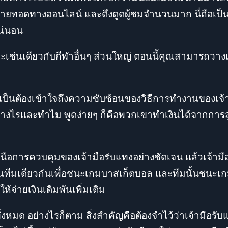
ทอดทางออนไลน์ และดึงดูดผู้ชมจำนวนมาก นี่ถือเป็นกีฬา
แน่นอน
 และเช่นเดียวกับกีฬาอื่นๆ ส่วนใหญ่ ตอนนี้คุณสามารถวาง
ป็นต้องเข้าใจถึงความซับซ้อนของวิธีการทำงานของเจ้าม
้อย่างไรและทำไม พูดง่ายๆ ก็คือพวกเขาทำเงินได้จากกา
หนือการควบคุมของเจ้ามือรับแทงอย่างชัดเจน แล้วเจ้ามื
ิมพันทีมเดียวกันเพื่อชนะเกมบาสเก็ตบอล และทีมนั้นชนะ
้จ่ายเงินเดิมพันเพิ่มเติม
หมด อย่างไรก็ตาม สิ่งสำคัญคือต้องจำไว้ว่าเจ้ามือรับแท