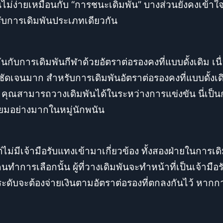
นไม่ง่ายเหมือนกับ “การชนะเดิมพัน” บางส่วนยังคงเข้าใจได
รับการเดิมพันประเภทเดียวกัน
กันกับการเดิมพันกีฬาด้วยอัตราต่อรองคงที่แบบดั้งเดิม เน
่ชัดเจนมาก สำหรับการเดิมพันอัตราต่อรองคงที่แบบดั้งเ
สด คุณสามารถวางเดิมพันได้ในระหว่างการแข่งขัน นี่เป
ิยมอย่างมากในหมู่นักพนัน
แต่ไม่มีเจ้ามือรับแทงเข้ามาเกี่ยวข้อง ทั้งสองฝ่ายในกา
คนทำการเลือกนั้น ผู้ที่วางเดิมพันจะทำหน้าที่เป็นเจ้าม
ระดับจะต้องจ่ายเงินตามอัตราต่อรองที่ตกลงกันไว้ หากกา