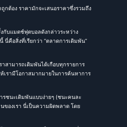
ขาถูกต้อง ราคามักจะเสนอราคาซึ่งรวมถึง
รั้งกับแมตช์ฟุตบอลดังกล่าวระหว่าง
ี่คือสิ่งที่เรียกว่า “ตลาดการเดิมพัน”
ี เราสามารถเดิมพันได้เกือบทุกรายการ
ี้ทำให้เรามีโอกาสมากมายในการค้นหาการ
ือการชนะเดิมพันแบบง่ายๆ (ชนะคนละ
็นของเรา นี่เป็นความผิดพลาด โดย