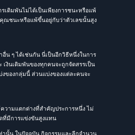
รเดิมพันไม่ได้เป็นเพียงการชนะหรือแพ้
ุณชนะหรือแพ้ขึ้นอยู่กับว่าตัวเลขนั้นสูง
 ๆ ได้เช่นกัน นี่เป็นอีกวิธีหนึ่งในการ
ะ เงินเดิมพันของทุกคนจะถูกจัดสรรเป็น
แบ่งของกลุ่มนี้ ส่วนแบ่งของแต่ละคนจะ
มีความแตกต่างที่สำคัญประการหนึ่ง ไม่
คดที่มีการแข่งขันสูงแทน
ท่านั้น ในปัจจุบัน กิจกรรมและลีกจำนวน