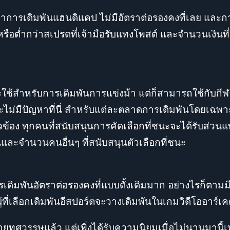
่าการเดิมพันแฮนดิแคป ไม่มีอัตราต่อรองคงที่เลย และกา
หรือต่ำกว่าสเปรดที่เจ้ามือรับแทงโพสต์ และจำนวนเงินที่ค
ช้สำหรับการเดิมพันการแข่งม้า แต่ก็สามารถใช้กับกีฬาอื่น
ละไม่มีปัญหาที่นี่ สำหรับแต่ละตลาดการเดิมพันโดยเฉพา
่ยวข้อง ทุกคนที่สนับสนุนการคัดเลือกที่ชนะจะได้รับส่วน
ะจำนวนคนอื่นๆ ที่สนับสนุนตัวเลือกที่ชนะ
ารเดิมพันอัตราต่อรองคงที่แบบดั้งเดิมมาก อย่างไรก็ตาม
ผู้ที่เลือกเดิมพันอีสปอร์ตจะวางเดิมพันในเกมวิดีโออาร์เ
ยทศวรรษแล้ว แต่เพิ่งได้รับความนิยมเมื่อไม่นานมานี้เ