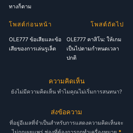
ทางก็ตาม
โพสต์ก่อนหน้า
โพสต์ถัดไป
OLE777 ข้อเสียและข้อ
OLE777 คาสิโน: ให้เกม
เสียของการเล่นรูเล็ต
เป็นไปตามกำหนดเวลา
ปกติ
ความคิดเห็น
ยังไม่มีความคิดเห็น ทำไมคุณไม่เริ่มการสนทนา?
ส่งข้อความ
ที่อยู่อีเมลที่จำเป็นสำหรับการแสดงความคิดเห็นจะ
ไม่ถูกเผยแพร่
ช่องที่ต้องการถูกทำเครื่องหมาย
*