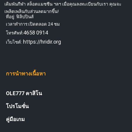
เดิมพันกีฬา สล็อตแมชชีน ฯลฯ เมื่อคุณลงทะเบียนกับเรา คุณจะ
เพลิดเพลินกับส่วนลดมากขึ้น!
ที่อยู่: ฟิลิปปินส์
เวลาทำการ:เปิดตลอด 24 ชม
4658 0914
โทรศัพท์:
https://hridir.org
เว็บไซต์:
การนำทางเนื้อหา
OLE777 คาสิโน
โปรโมชั่น
คู่มือเกม