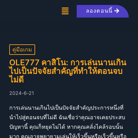
ลองตอนนี้
คู่มือเกม
OLE777 คาสิโน: การเล่นนานเกิน
ไปเป็นปัจจัยสำคัญที่ทำให้ตอนจบ
ไม่ดี
2024-6-21
การเล่นนานเกินไปเป็นปัจจัยสำคัญประการหนึ่งที่
นำไปสู่ตอนจบที่ไม่ดี ฉันเชื่อว่าคุณอาจเคยประสบ
ปัญหานี้ คุณก็หยุดไม่ได้ หากคุณคลั่งไคล้รอบนั้น
มาก คุณอาจพยายามเล่นให้เร็วขึ้นหรือเร็วขึ้นหรือ