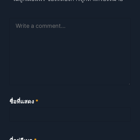
ชื่อที่แสดง
*