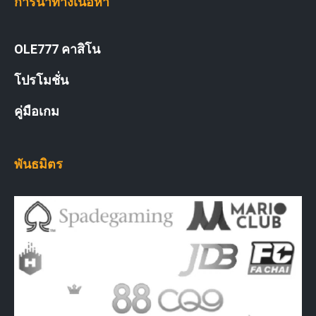
การนำทางเนื้อหา
OLE777 คาสิโน
โปรโมชั่น
คู่มือเกม
พันธมิตร