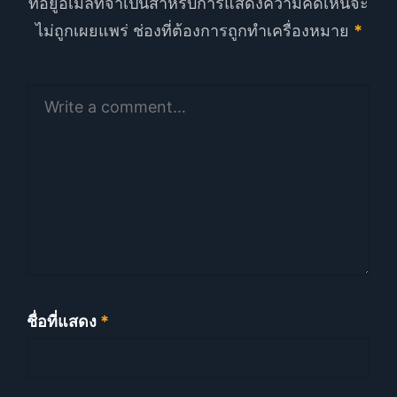
ที่อยู่อีเมลที่จำเป็นสำหรับการแสดงความคิดเห็นจะ
ไม่ถูกเผยแพร่
ช่องที่ต้องการถูกทำเครื่องหมาย
*
ชื่อที่แสดง
*