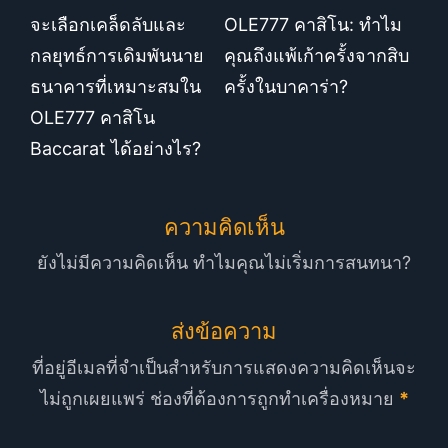
จะเลือกเคล็ดลับและ
OLE777 คาสิโน: ทำไม
กลยุทธ์การเดิมพันนาย
คุณถึงแพ้เก้าครั้งจากสิบ
ธนาคารที่เหมาะสมใน
ครั้งในบาคาร่า?
OLE777 คาสิโน
Baccarat ได้อย่างไร?
ความคิดเห็น
ยังไม่มีความคิดเห็น ทำไมคุณไม่เริ่มการสนทนา?
ส่งข้อความ
ที่อยู่อีเมลที่จำเป็นสำหรับการแสดงความคิดเห็นจะ
ไม่ถูกเผยแพร่
ช่องที่ต้องการถูกทำเครื่องหมาย
*