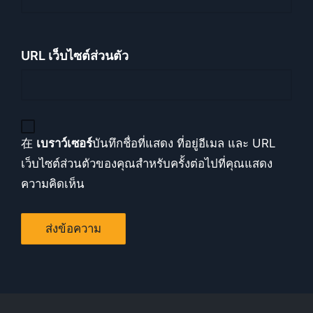
URL เว็บไซต์ส่วนตัว
在
เบราว์เซอร์
บันทึกชื่อที่แสดง ที่อยู่อีเมล และ URL
เว็บไซต์ส่วนตัวของคุณสำหรับครั้งต่อไปที่คุณแสดง
ความคิดเห็น