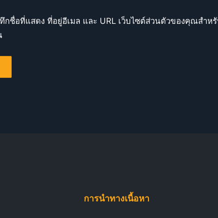
ทึกชื่อที่แสดง ที่อยู่อีเมล และ URL เว็บไซต์ส่วนตัวของคุณสำหรั
น
การนำทางเนื้อหา