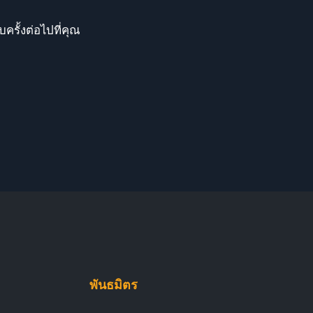
บครั้งต่อไปที่คุณ
พันธมิตร