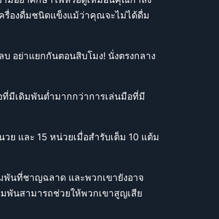
่องดื่มชนิดแข็งแม้ว่าคุณจะไม่ได้ดื่ม
นลบ อย่าแยกกันตอนสิบโมง! นั่งตรงกลาง
ที่มีเดิมพันต่ำมากกว่าการเล่นมือที่มี
วย และ 15 หน่วยเมื่อสำรับเต็ม 10 แต้ม
ดิมพันที่ชาญฉลาด และพวกเขายังอาจ
ดิมพันสามารถช่วยให้พวกเขาสูญเสีย