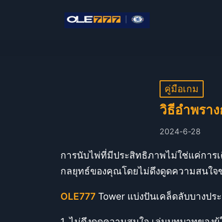
คู่มือเกม
วิธีอำพรา
2024-6-28
การนับไพ่ที่มีประสิทธิภาพไม่ใช่แค่การ
กลยุทธ์ของคุณโดยไม่ดึงดูดความสนใจขอ
OLE777
Tower แบ่งปันเคล็ดลับบางประก
1. ไม่ดึงดูดความสนใจ เล่นบทบาทของผู