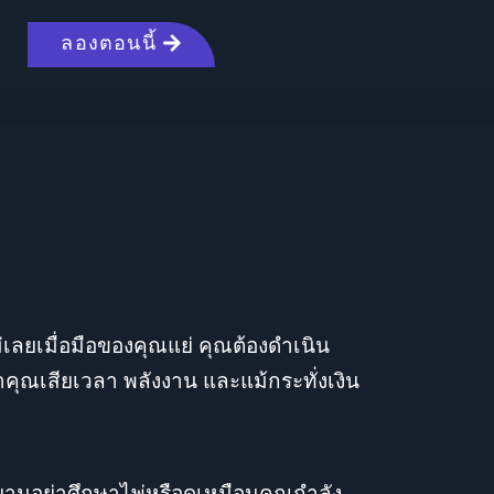
ลองตอนนี้
่เลยเมื่อมือของคุณแย่ คุณต้องดำเนิน
ุณเสียเวลา พลังงาน และแม้กระทั่งเงิน
ยามอย่าศึกษาไพ่หรือดูเหมือนคุณกำลัง