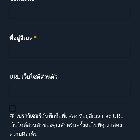
ที่อยู่อีเมล
*
URL เว็บไซต์ส่วนตัว
在
เบราว์เซอร์
บันทึกชื่อที่แสดง ที่อยู่อีเมล และ URL
เว็บไซต์ส่วนตัวของคุณสำหรับครั้งต่อไปที่คุณแสดง
ความคิดเห็น