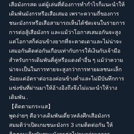
เสือมังกรสด แต่ผู้เล่นที่ต้องการทำกำไรก็แนะนำให้
เดิมพันมังกรหรือเสือเสมอ เพราะความถี่ของการ
ชนะมังกรหรือเสือสามารถเห็นได้ชัดเจนในรายการ
การต่อสู้เสือมังกร และแม้ว่าโอกาสเสมอกันจะสูง
แต่โอกาสก็ค่อนข้างยากที่จะคาดเดาและไม่น่าจะ
เสมอกันติดต่อกันเกือบเท่ากับการให้เงินกับเจ้ามือ
สำหรับการเดิมพันคี่คู่หรือแดงดำอื่น ๆ แม้ว่าความ
น่าจะเป็นในการทายจะสูงกว่าการทายผลชนะเล็ก
น้อยแต่อัตราต่อรองค่อนข้างต่ำและไม่มีบันทึกการ
แข่งขันที่ผ่านมาให้อ้างอิงถึงจึงไม่แนะนำให้วาง
เดิมพัน .
【ติดตามกระแส】
พูดง่ายๆ คือวางเดิมพันเดี่ยวหลังศึกเสือมังกร
สมมติว่าเปิดเกมชนะมังกร 3 เกมติดต่อกัน ให้