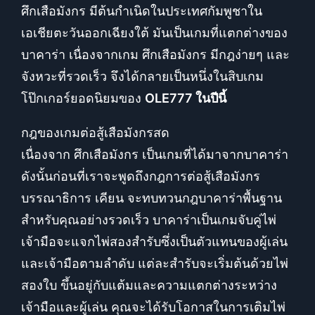
ศึกเสือมังกร มีต้นกำเนิดในประเทศกัมพูชาใน
เอเชียตะวันออกเฉียงใต้ มันเป็นเกมที่แตกต่างของ
บาคาร่า เนื่องจากเกม ศึกเสือมังกร มีกฎง่ายๆ และ
จังหวะที่รวดเร็ว จึงได้กลายเป็นหนึ่งในสิบเกม
โป๊กเกอร์ยอดนิยมของ
OLE777 ในปีนี้
กฎของเกมต่อสู้เสือมังกรสด
เนื่องจาก ศึกเสือมังกร เป็นเกมที่ได้มาจากบาคาร่า
ดังนั้นก่อนที่เราจะพูดถึงกฎการต่อสู้เสือมังกร
บรรณาธิการ เคียน จะทบทวนกฎบาคาร่าพื้นฐาน
สำหรับคุณอย่างรวดเร็ว บาคาร่าเป็นเกมจับคู่ไพ่
เจ้ามือจะแจกไพ่สองสำรับซึ่งเป็นตัวแทนของผู้เล่น
และเจ้ามือตามลำดับ แต่ละสำรับจะเริ่มต้นด้วยไพ่
สองใบ ขึ้นอยู่กับแต้มและความแตกต่างระหว่าง
เจ้ามือและผู้เล่น คุณจะได้รับโอกาสในการเติมไพ่