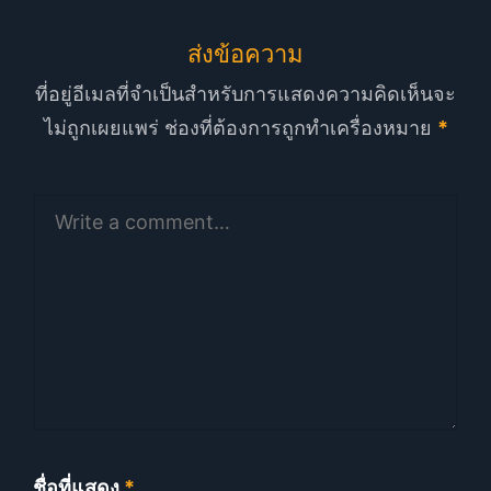
ส่งข้อความ
ที่อยู่อีเมลที่จำเป็นสำหรับการแสดงความคิดเห็นจะ
ไม่ถูกเผยแพร่
ช่องที่ต้องการถูกทำเครื่องหมาย
*
ชื่อที่แสดง
*