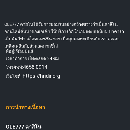
OLE777 คาสิโนได้รับการยอมรับอย่างกว้างขวางว่าเป็นคาสิโน
ออนไลน์ชั้นนำของเอเชีย ให้บริการวิดีโอเกมสดยอดนิยม บาคาร่า
เดิมพันกีฬา สล็อตแมชชีน ฯลฯ เมื่อคุณลงทะเบียนกับเรา คุณจะ
เพลิดเพลินกับส่วนลดมากขึ้น!
ที่อยู่: ฟิลิปปินส์
เวลาทำการ:เปิดตลอด 24 ชม
4658 0914
โทรศัพท์:
https://hridir.org
เว็บไซต์:
การนำทางเนื้อหา
OLE777 คาสิโน