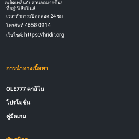
เพลิดเพลินกับส่วนลดมากขึ้น!
ที่อยู่: ฟิลิปปินส์
เวลาทำการ:เปิดตลอด 24 ชม
4658 0914
โทรศัพท์:
https://hridir.org
เว็บไซต์:
การนำทางเนื้อหา
OLE777 คาสิโน
โปรโมชั่น
คู่มือเกม