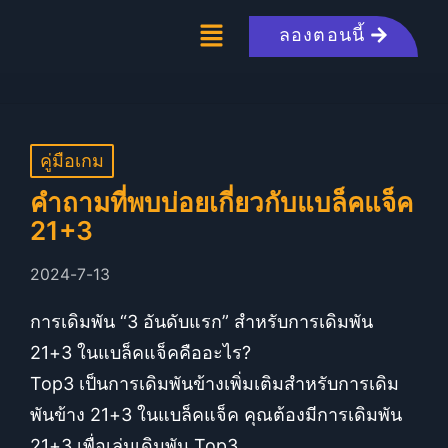
ลองตอนนี้
คู่มือเกม
คำถามที่พบบ่อยเกี่ยวกับแบล็คแจ็ค
21+3
2024-7-13
การเดิมพัน “3 อันดับแรก” สำหรับการเดิมพัน
21+3 ในแบล็คแจ็คคืออะไร?
Top3 เป็นการเดิมพันข้างเพิ่มเติมสำหรับการเดิม
พันข้าง 21+3 ในแบล็คแจ็ค คุณต้องมีการเดิมพัน
21+3 เพื่อเล่นเดิมพัน Top3