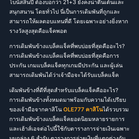
โบนัสสิ้นปี ต้องบอกว่า 21+3 ยังคงน่าตื่นเต้นและ
สนุกสนาน โดยทั่วไป นี่เป็นการเดิมพันที่ถูกและ
สามารถให้ผลตอบแทนที่ดี โดยเฉพาะอย่างยิ่งหาก
รางวัลสูงสุดคือแจ็คพอต
การเดิมพันข้างแบล็คแจ็คที่พบบ่อยที่สุดคืออะไร?
การเดิมพันข้างแบล็คแจ็คที่พบบ่อยที่สุดคือการ
ประกัน เกมแบล็คแจ็คทุกเกมมีประกัน และผู้เล่น
สามารถเดิมพันได้ว่าเจ้ามือจะได้รับแบล็คแจ็ค
เดิมพันข้างที่ดีที่สุดสำหรับแบล็คแจ็คคืออะไร?
การเดิมพันข้างทั้งหมดมาพร้อมกับความได้เปรียบ
ของเจ้ามือจากคาสิโน
OLE777 คาสิโน
ได้รวบรวม
การเดิมพันข้างแบล็คแจ็คยอดนิยมหลายรายการ
และเฮ้าส์เอจต่อไปนี้ใช้กับตารางการจ่ายเงินเฉพาะ
บนกล่อง 6 สำรับ ตารางการจ่ายเงินที่แตกต่างกัน