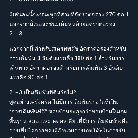
ผู้เล่นคนนี้จะชนะชุดที่สามที่อัตราต่อรอง 270 ต่อ 1
นอกจากนี้เธอจะชนะเดิมพันด้วยอัตราต่อรอง
21+3
นอกจากนี้ สำหรับสเตรทฟลัช อัตราต่อรองสำหรับ
การเดิมพัน 3 อันดับแรกคือ 180 ต่อ 1 สำหรับการ
เดินทาง อัตราต่อรองสำหรับการเดิมพัน 3 อันดับ
แรกคือ 90 ต่อ 1
21+3 เป็นเดิมพันที่ดีหรือไม่?
พูดอย่างเคร่งครัด ไม่มีการเดิมพันข้างใดที่เป็น
“การเดิมพันที่ดี” ขอบบ้านจะสูงกว่าขอบบ้านในเกม
พื้นฐานเสมอ และเหตุผลเดียวที่มีการเดิมพันข้างคือ
การเพิ่มโอกาสของผู้อำนวยการเกมโต๊ะในการรับ