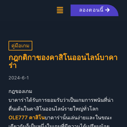
ลองตอนนี้
คู่มือเกม
กฎกติกาของคาสิโนออนไลน์บาคา
ร่า
2024-6-1
กฎของเกม
บาคาร่าได้รับการยอมรับว่าเป็นเกมการพนันที่น่า
ตื่นเต้นในคาสิโนออนไลน์รายใหญ่ทั่วโลก
OLE777 คาสิโน
บาคาร่านั้นเล่นง่ายและในขณะ
เดียวกันก็เป็นหนึ่งในเกมที่มีความได้เปรียบน้อย